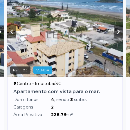
Ref.:
103
VENDA
Centro - Imbituba/SC
Apartamento com vista para o mar.
Dormitórios
4
, sendo
3
suítes
Garagens
2
Área Privativa
228,79
m²