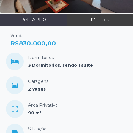
Ref.:
AP110
17
fotos
Venda
R$830.000,00
Dormitórios
3 Dormitórios, sendo 1 suíte
Garagens
2 Vagas
Área Privativa
90 m²
Situação