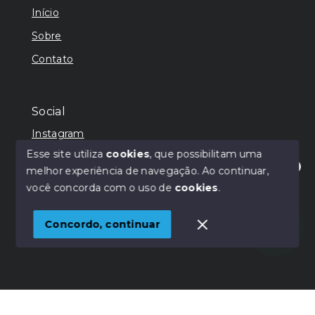
Início
Sobre
Contato
Social
Instagram
Esse site utiliza
cookies
, que possibilitam uma
melhor experiência de navegação.
Ao continuar,
Olá! Estamos disponíveis para te ajudar.
você concorda com o uso de
cookies
.
© Copyright 2026 - Lever Negócios Imobiliários -
Todos os direitos reservados
Concordo, continuar
SITE PARA IMOBILIARIA
Início
Histórico
Favoritos