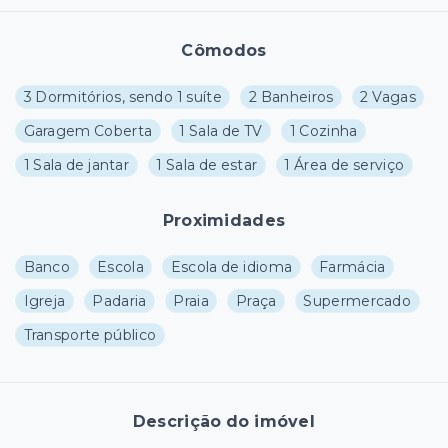
Cômodos
3 Dormitórios, sendo 1 suíte
2 Banheiros
2 Vagas
Garagem Coberta
1 Sala de TV
1 Cozinha
1 Sala de jantar
1 Sala de estar
1 Área de serviço
Proximidades
Banco
Escola
Escola de idioma
Farmácia
Igreja
Padaria
Praia
Praça
Supermercado
Transporte público
Descrição do imóvel